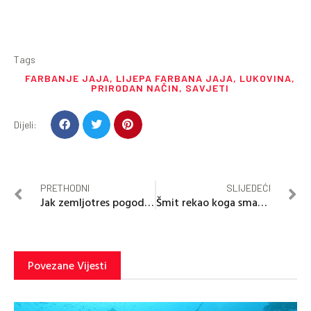
Tags
FARBANJE JAJA
,
LIJEPA FARBANA JAJA
,
LUKOVINA
,
PRIRODAN NAČIN
,
SAVJETI
Dijeli:
PRETHODNI
SLIJEDEĆI
Jak zemljotres pogodio Hrvatsku, osjetio se i u BiH
Šmit rekao koga smatra krivcem za krizu u BiH
Povezane Vijesti