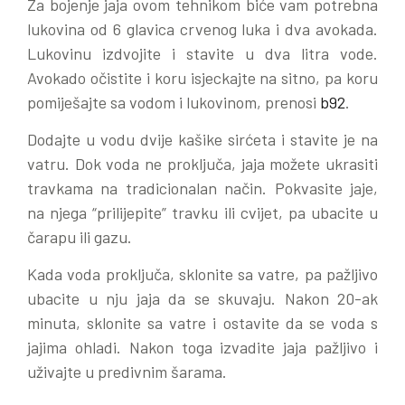
Za bojenje jaja ovom tehnikom biće vam potrebna
lukovina od 6 glavica crvenog luka i dva avokada.
Lukovinu izdvojite i stavite u dva litra vode.
Avokado očistite i koru isjeckajte na sitno, pa koru
pomiješajte sa vodom i lukovinom, prenosi
b92
.
Dodajte u vodu dvije kašike sirćeta i stavite je na
vatru. Dok voda ne proključa, jaja možete ukrasiti
travkama na tradicionalan način. Pokvasite jaje,
na njega “prilijepite” travku ili cvijet, pa ubacite u
čarapu ili gazu.
Kada voda proključa, sklonite sa vatre, pa pažljivo
ubacite u nju jaja da se skuvaju. Nakon 20-ak
minuta, sklonite sa vatre i ostavite da se voda s
jajima ohladi. Nakon toga izvadite jaja pažljivo i
uživajte u predivnim šarama.