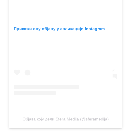
Прикажи ову објаву у апликацији Instagram
Објава коју дели Sfera Medija (@sferamedija)