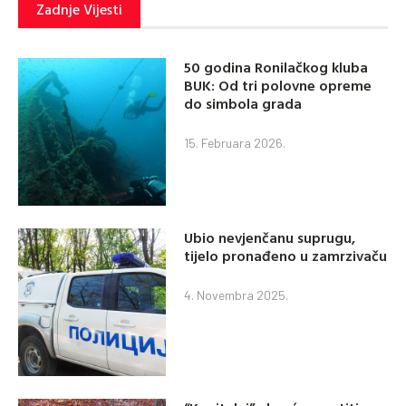
Zadnje Vijesti
50 godina Ronilačkog kluba
BUK: Od tri polovne opreme
do simbola grada
15. Februara 2026.
Ubio nevjenčanu suprugu,
tijelo pronađeno u zamrzivaču
4. Novembra 2025.