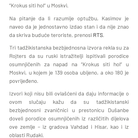
“Krokus siti hol“ u Moskvi.
Na pitanje da li razumije optužbu, Kasimov je
naveo da je jednostavno izdao stan i da nije znao
da skriva buduće teroriste, prenosi
RTS
.
Tri tadžikistanska bezbjednosna izvora rekla su za
Rojters da su ruski istražitelji ispitivali porodice
osumnjičenih za napad na “Krokus siti hol“ u
Moskvi, u kojem je 139 osoba ubijeno, a oko 180 je
povrijeđeno.
Izvori koji nisu bili ovlašćeni da daju informacije o
ovom slučaju kažu da su tadžikistanski
bezbjednosni zvaničnici u prestonicu Dušanbe
doveli porodice osumnjičenih iz različitih dijelova
ove zemlje – iz gradova Vahdad i Hisar, kao i iz
oblasti Rudaki.