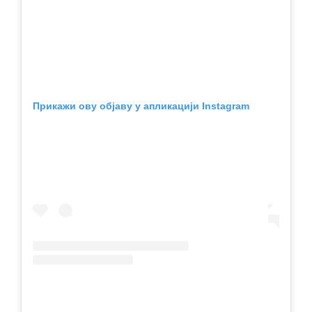
Прикажи ову објаву у апликацији Instagram