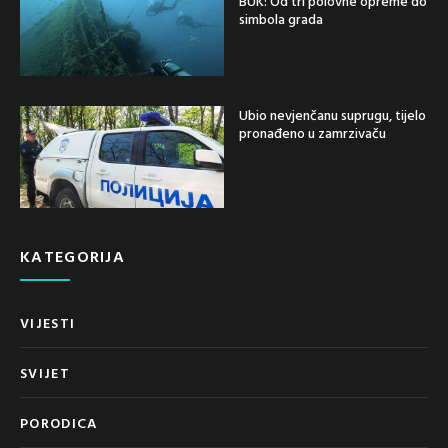
BUK: Od tri polovne opreme do
simbola grada
Ubio nevjenčanu suprugu, tijelo
pronađeno u zamrzivaču
KATEGORIJA
VIJESTI
SVIJET
PORODICA