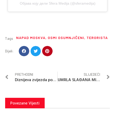
Објава коју дели Sfera Medija (@sferamedija)
NAPAD MOSKVA
,
OSMI OSUMNJIČENI
,
TERORISTA
Tags
Dijeli:
PRETHODNI
SLIJEDEĆI
Diznijeva zvijezda postala porno-glumica
UMRLA SLAĐANA MILOŠEVIĆ (69)
Povezane Vijesti