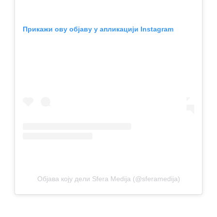
Прикажи ову објаву у апликацији Instagram
Објава коју дели Sfera Medija (@sferamedija)