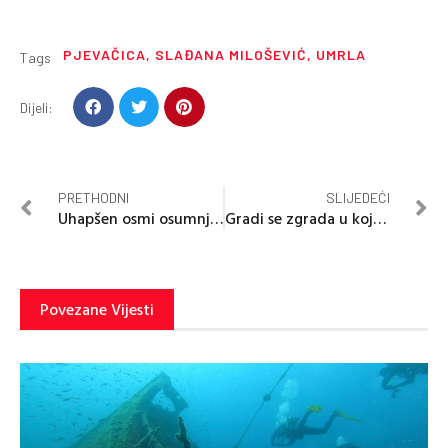
PJEVAČICA
,
SLAĐANA MILOŠEVIĆ
,
UMRLA
Tags
Dijeli:
PRETHODNI
SLIJEDEĆI
Uhapšen osmi osumnjičeni u vezi sa napadom u Moskvi
Gradi se zgrada u kojoj kvadrat košta 25.000 evra
Povezane Vijesti