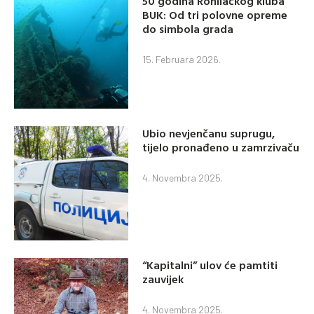
50 godina Ronilačkog kluba
BUK: Od tri polovne opreme
do simbola grada
15. Februara 2026.
Ubio nevjenčanu suprugu,
tijelo pronađeno u zamrzivaču
4. Novembra 2025.
“Kapitalni” ulov će pamtiti
zauvijek
4. Novembra 2025.