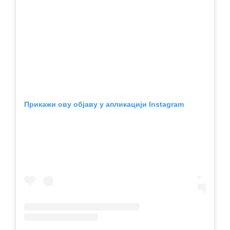
Прикажи ову објаву у апликацији Instagram