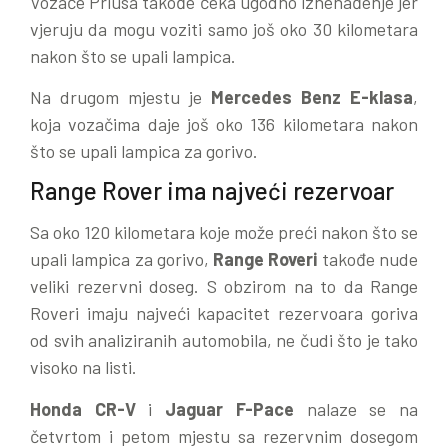
Vozače Priusa takođe čeka ugodno iznenađenje jer
vjeruju da mogu voziti samo još oko 30 kilometara
nakon što se upali lampica.
Na drugom mjestu je
Mercedes Benz E-klasa
,
koja vozačima daje još oko 136 kilometara nakon
što se upali lampica za gorivo.
Range Rover ima najveći rezervoar
Sa oko 120 kilometara koje može preći nakon što se
upali lampica za gorivo,
Range Roveri
takođe nude
veliki rezervni doseg. S obzirom na to da Range
Roveri imaju najveći kapacitet rezervoara goriva
od svih analiziranih automobila, ne čudi što je tako
visoko na listi.
Honda CR-V
i
Jaguar F-Pace
nalaze se na
četvrtom i petom mjestu sa rezervnim dosegom