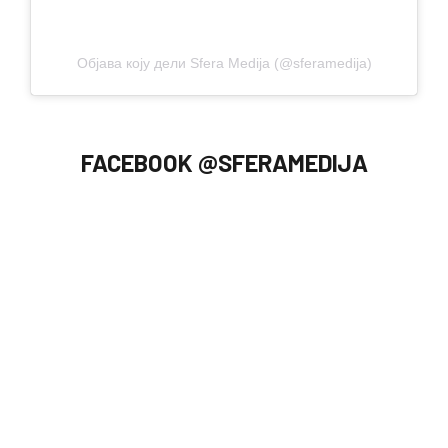
Објава коју дели Sfera Medija (@sferamedija)
FACEBOOK @SFERAMEDIJA