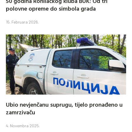
50 godina Ronilačkog kluba BUK: Od tri
polovne opreme do simbola grada
15. Februara 2026.
Ubio nevjenčanu suprugu, tijelo pronađeno u
zamrzivaču
4. Novembra 2025.