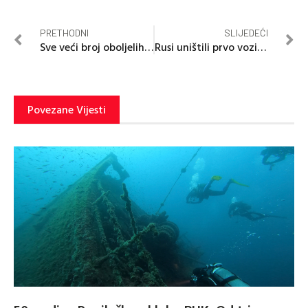
PRETHODNI
SLIJEDEĆI
Sve veći broj oboljelih od morbila u Srpskoj
Rusi uništili prvo vozilo iz SAD kod Avdejevke
Povezane Vijesti