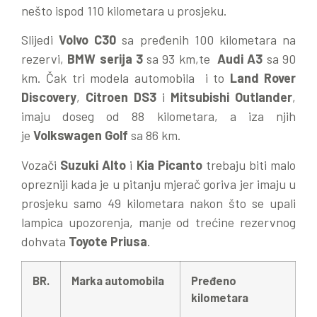
nešto ispod 110 kilometara u prosjeku.
Slijedi
Volvo C30
sa pređenih 100 kilometara na
rezervi,
BMW serija 3
sa 93 km,te
Audi A3
sa 90
km. Čak tri modela automobila i to
Land Rover
Discovery
,
Citroen DS3
i
Mitsubishi Outlander
,
imaju doseg od 88 kilometara, a iza njih
je
Volkswagen Golf
sa 86 km.
Vozači
Suzuki Alto
i
Kia Picanto
trebaju biti malo
oprezniji kada je u pitanju mjerač goriva jer imaju u
prosjeku samo 49 kilometara nakon što se upali
lampica upozorenja, manje od trećine rezervnog
dohvata
Toyote Priusa
.
BR.
Marka automobila
Pređeno
kilometara