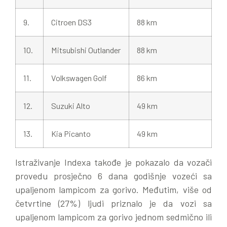
9.
Citroen DS3
88 km
10.
Mitsubishi Outlander
88 km
11.
Volkswagen Golf
86 km
12.
Suzuki Alto
49 km
13.
Kia Picanto
49 km
Istraživanje Indexa takođe je pokazalo da vozači
provedu prosječno 6 dana godišnje vozeći sa
upaljenom lampicom za gorivo. Međutim, više od
četvrtine (27%) ljudi priznalo je da vozi sa
upaljenom lampicom za gorivo jednom sedmično ili